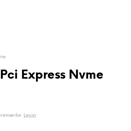
vme
 Pci Express Nvme
aremærke:
Lexar