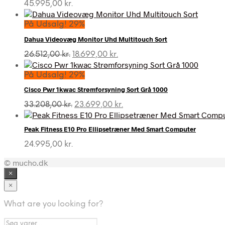
45.995,00
kr.
På Udsalg! 29%
Dahua Videovæg Monitor Uhd Multitouch Sort
Den
Den
26.512,00
kr.
18.699,00
kr.
oprindelige
aktuelle
pris
pris
På Udsalg! 29%
var:
er:
Cisco Pwr 1kwac Strømforsyning Sort Grå 1000
26.512,00 kr..
18.699,00 kr..
Den
Den
33.208,00
kr.
23.699,00
kr.
oprindelige
aktuelle
pris
pris
Peak Fitness E10 Pro Ellipsetræner Med Smart Computer
var:
er:
33.208,00 kr..
23.699,00 kr..
24.995,00
kr.
© mucho.dk
×
×
What are you looking for?