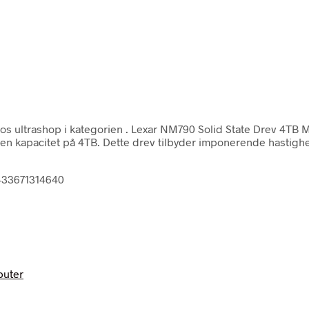
os ultrashop i kategorien
. Lexar NM790 Solid State Drev 4TB 
n kapacitet på 4TB. Dette drev tilbyder imponerende hastighed
8433671314640