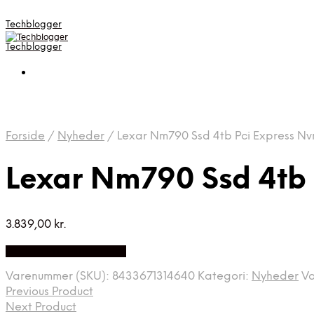
Techblogger
Techblogger
Forside
/
Nyheder
/
Lexar Nm790 Ssd 4tb Pci Express N
Lexar Nm790 Ssd 4tb
3.839,00
kr.
Bedste Pris Fundet Her
Varenummer (SKU):
8433671314640
Kategori:
Nyheder
V
Previous Product
Next Product