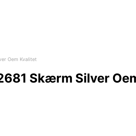
r Oem Kvalitet
681 Skærm Silver Oem 