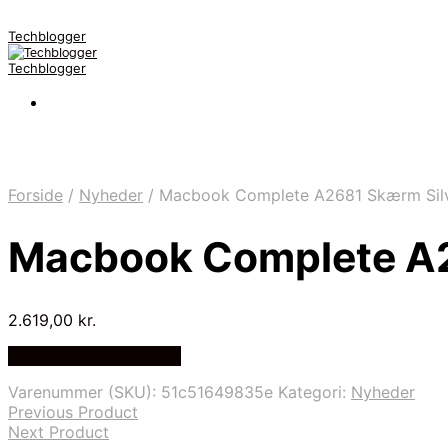
Techblogger
Techblogger
Forside
/
Nyheder
/
Macbook Complete A2681 Skærm Silve
Macbook Complete A2
2.619,00
kr.
Bedste Pris Fundet Her
Varenummer (SKU):
51c51649835e
Kategori:
Nyheder
Previous Product
Next Product