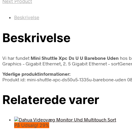
Next Product
Beskrivelse
Beskrivelse
Vi har fundet
Mini Shuttle Xpc Ds U U Barebone Uden
hos bo
Graphics – Gigabit Ethernet, 2. 5 Gigabit Ethernet – sortGe
Yderlige produktinformationer:
Produkt id: mini-shuttle-xpc-ds50u5-1335u-barebone-uden 
Relaterede varer
På Udsalg! 29%