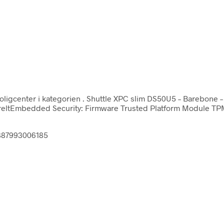
ligcenter i kategorien
. Shuttle XPC slim DS50U5 – Barebone – 
nereltEmbedded Security: Firmware Trusted Platform Module TPM
0887993006185