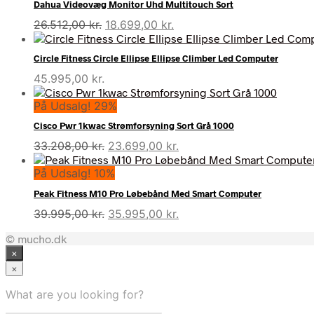
Dahua Videovæg Monitor Uhd Multitouch Sort
Den
Den
26.512,00
kr.
18.699,00
kr.
oprindelige
aktuelle
pris
pris
Circle Fitness Circle Ellipse Ellipse Climber Led Computer
var:
er:
45.995,00
kr.
26.512,00 kr..
18.699,00 kr..
På Udsalg! 29%
Cisco Pwr 1kwac Strømforsyning Sort Grå 1000
Den
Den
33.208,00
kr.
23.699,00
kr.
oprindelige
aktuelle
På Udsalg! 10%
pris
pris
var:
er:
Peak Fitness M10 Pro Løbebånd Med Smart Computer
33.208,00 kr..
23.699,00 kr..
Den
Den
39.995,00
kr.
35.995,00
kr.
oprindelige
aktuelle
© mucho.dk
pris
pris
×
var:
er:
39.995,00 kr..
35.995,00 kr..
×
What are you looking for?