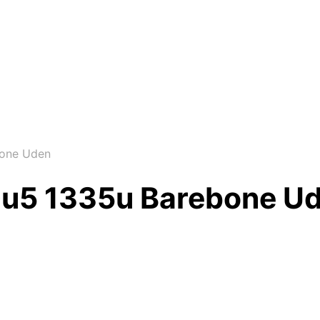
bone Uden
0u5 1335u Barebone U