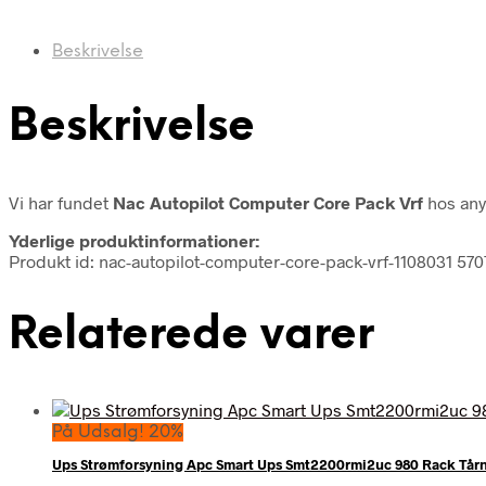
Beskrivelse
Beskrivelse
Vi har fundet
Nac Autopilot Computer Core Pack Vrf
hos any
Yderlige produktinformationer:
Produkt id: nac-autopilot-computer-core-pack-vrf-1108031 5
Relaterede varer
På Udsalg! 20%
Ups Strømforsyning Apc Smart Ups Smt2200rmi2uc 980 Rack Tår