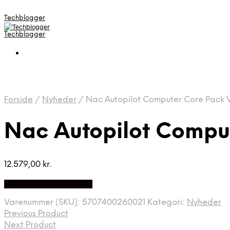
Techblogger
Techblogger
Forside
/
Nyheder
/
Nac Autopilot Computer Core Pack V
Nac Autopilot Comput
12.579,00
kr.
Bedste Pris Fundet Her
Varenummer (SKU):
5707400260021
Kategori:
Nyheder
Previous Product
Next Product