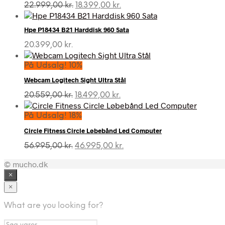
Den
Den
22.999,00
kr.
18.399,00
kr.
oprindelige
aktuelle
pris
pris
Hpe P18434 B21 Harddisk 960 Sata
var:
er:
22.999,00 kr..
18.399,00 kr..
20.399,00
kr.
På Udsalg! 10%
Webcam Logitech Sight Ultra Stål
Den
Den
20.559,00
kr.
18.499,00
kr.
oprindelige
aktuelle
pris
pris
På Udsalg! 18%
var:
er:
Circle Fitness Circle Løbebånd Led Computer
20.559,00 kr..
18.499,00 kr..
Den
Den
56.995,00
kr.
46.995,00
kr.
oprindelige
aktuelle
© mucho.dk
pris
pris
var:
er:
×
56.995,00 kr..
46.995,00 kr..
×
What are you looking for?