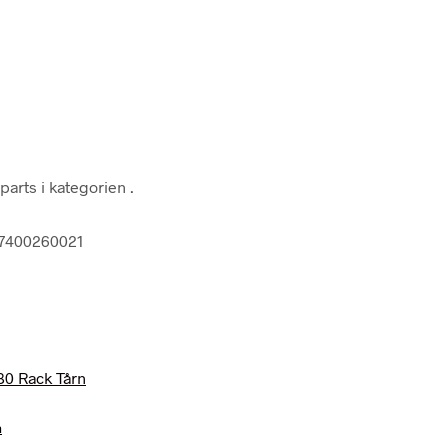
parts i kategorien
.
707400260021
n