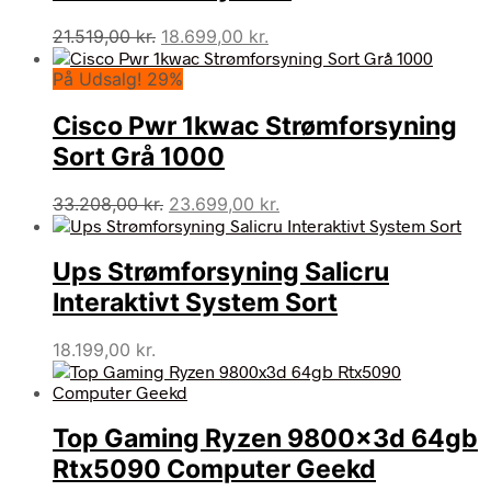
Den
Den
21.519,00
kr.
18.699,00
kr.
oprindelige
aktuelle
På Udsalg! 29%
pris
pris
var:
er:
Cisco Pwr 1kwac Strømforsyning
21.519,00 kr..
18.699,00 kr..
Sort Grå 1000
Den
Den
33.208,00
kr.
23.699,00
kr.
oprindelige
aktuelle
pris
pris
Ups Strømforsyning Salicru
var:
er:
33.208,00 kr..
23.699,00 kr..
Interaktivt System Sort
18.199,00
kr.
Top Gaming Ryzen 9800x3d 64gb
Rtx5090 Computer Geekd