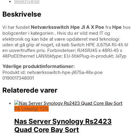
Beskrivelse
Beskrivelse
Vi har fundet
Netværksswitch Hpe Jl A X Poe
fra
Hpe
hos
boligcenter i kategorien
. Hvis du er vild med IT og
elektronik og kan lide at være opdateret med teknologi
uden at gå glip af noget, så køb Switch HPE JL675A RJ-45 til
en uovertruffen pris. Forbindelser: RJ45RJ45 x 48RJ-45 x
48PoEEthernet LANStiktype: EU-StikPlug-in-produkt: JaTyp
Yderlige produktinformationer:
Produkt id: netværksswitch-hpe-jl675a-48x-poe
0190017348001
Relaterede varer
På Udsalg! 13%
Nas Server Synology Rs2423
Quad Core Bay Sort