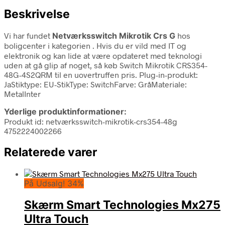
Beskrivelse
Vi har fundet
Netværksswitch Mikrotik Crs G
hos
boligcenter i kategorien
. Hvis du er vild med IT og
elektronik og kan lide at være opdateret med teknologi
uden at gå glip af noget, så køb Switch Mikrotik CRS354-
48G-4S2QRM til en uovertruffen pris. Plug-in-produkt:
JaStiktype: EU-StikType: SwitchFarve: GråMateriale:
MetalInter
Yderlige produktinformationer:
Produkt id: netværksswitch-mikrotik-crs354-48g
4752224002266
Relaterede varer
På Udsalg! 34%
Skærm Smart Technologies Mx275
Ultra Touch