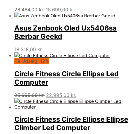
Den
Den
28.464,00
kr.
18.699,00
kr.
oprindelige
aktuelle
pris
pris
Asus Zenbook Oled Ux5406sa
var:
er:
28.464,00 kr..
18.699,00 kr..
Bærbar Geekd
18.318,00
kr.
På Udsalg! 12%
Circle Fitness Circle Ellipse Led
Computer
Den
Den
25.995,00
kr.
22.995,00
kr.
oprindelige
aktuelle
pris
pris
var:
er:
Circle Fitness Circle Ellipse Ellipse
25.995,00 kr..
22.995,00 kr..
Climber Led Computer