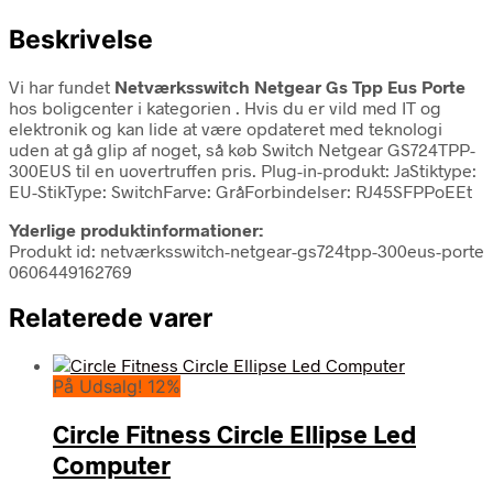
Beskrivelse
Vi har fundet
Netværksswitch Netgear Gs Tpp Eus Porte
hos boligcenter i kategorien
. Hvis du er vild med IT og
elektronik og kan lide at være opdateret med teknologi
uden at gå glip af noget, så køb Switch Netgear GS724TPP-
300EUS til en uovertruffen pris. Plug-in-produkt: JaStiktype:
EU-StikType: SwitchFarve: GråForbindelser: RJ45SFPPoEEt
Yderlige produktinformationer:
Produkt id: netværksswitch-netgear-gs724tpp-300eus-porte
0606449162769
Relaterede varer
På Udsalg! 12%
Circle Fitness Circle Ellipse Led
Computer