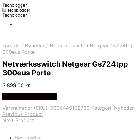
Techblogger
Techblogger
Forside
/
Nyheder
/
Netværksswitch Netgear Gs724tpp
300eus Porte
Netværksswitch Netgear Gs724tpp
300eus Porte
3.899,00
kr.
Bedste Pris Fundet Her
Varenummer (SKU):
0606449162769
Kategori:
Nyheder
Previous Product
Next Product
Beskrivelse