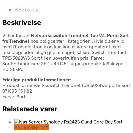
Beskrivelse
Beskrivelse
Vi har fundet
Netværksswitch Trendnet Tpe Ws Porte Sort
fra
Trendnet
hos boligcenter i kategorien
. Hvis du er vild
med IT og elektronik og kan lide at være opdateret med
teknologi uden at gå glip af noget, så køb Switch Trendnet
TPE-5028WS Sort til en uovertruffen pris. Farve:
SortForbindelser: SFP x 4RJ45Plug-in-produkt: JaStiktype:
EU-StikPo
Yderlige produktinformationer:
Produkt id: netværksswitch-trendnet-tpe-5028ws-porte-sort
0710931161182
Farve: Sort
Relaterede varer
På Udsalg! 13%