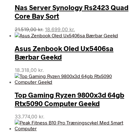
Nas Server Synology Rs2423 Quad
Core Bay Sort
Den
Den
21.519,00
kr.
18.699,00
kr.
oprindelige
aktuelle
pris
pris
Asus Zenbook Oled Ux5406sa
var:
er:
21.519,00 kr..
18.699,00 kr..
Bærbar Geekd
18.318,00
kr.
Top Gaming Ryzen 9800x3d 64gb
Rtx5090 Computer Geekd
33.774,00
kr.