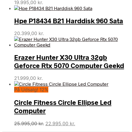
19.995,00
kr.
Hpe P18434 B21 Harddisk 960 Sata
20.399,00
kr.
Erazer Hunter X30 Ultra 32gb
Geforce Rtx 5070 Computer Geekd
21.999,00
kr.
På Udsalg! 12%
Circle Fitness Circle Ellipse Led
Computer
Den
Den
25.995,00
kr.
22.995,00
kr.
oprindelige
aktuelle