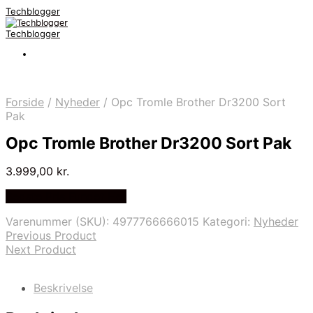
Techblogger
Techblogger
Forside
/
Nyheder
/
Opc Tromle Brother Dr3200 Sort
Pak
Opc Tromle Brother Dr3200 Sort Pak
3.999,00
kr.
Bedste Pris Fundet Her
Varenummer (SKU):
4977766666015
Kategori:
Nyheder
Previous Product
Next Product
Beskrivelse