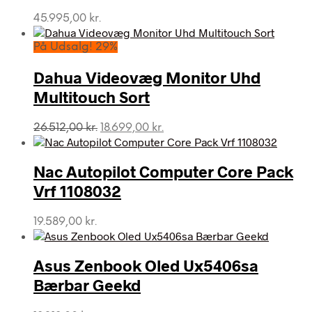
45.995,00
kr.
På Udsalg! 29%
Dahua Videovæg Monitor Uhd
Multitouch Sort
Den
Den
26.512,00
kr.
18.699,00
kr.
oprindelige
aktuelle
pris
pris
var:
er:
Nac Autopilot Computer Core Pack
26.512,00 kr..
18.699,00 kr..
Vrf 1108032
19.589,00
kr.
Asus Zenbook Oled Ux5406sa
Bærbar Geekd