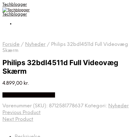
Techblogger
Techblogger
Forside
/
Nyheder
/
Philips 32bdl4511d Full Videovæg
Skærm
Philips 32bdl4511d Full Videovæg
Skærm
4.899,00
kr.
Bedste Pris Fundet Her
Varenummer (SKU):
8712581778637
Kategori:
Nyheder
Previous Product
Next Product
Beskrivelse