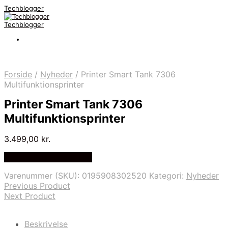
Techblogger
Techblogger
Forside
/
Nyheder
/
Printer Smart Tank 7306
Multifunktionsprinter
Printer Smart Tank 7306
Multifunktionsprinter
3.499,00
kr.
Bedste Pris Fundet Her
Varenummer (SKU):
0195908302520
Kategori:
Nyheder
Previous Product
Next Product
Beskrivelse