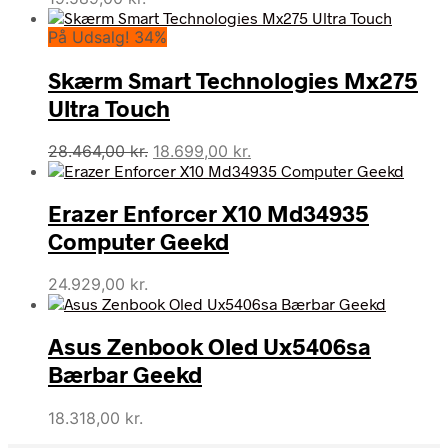
På Udsalg! 34%
Skærm Smart Technologies Mx275
Ultra Touch
Den
Den
28.464,00
kr.
18.699,00
kr.
oprindelige
aktuelle
pris
pris
Erazer Enforcer X10 Md34935
var:
er:
28.464,00 kr..
18.699,00 kr..
Computer Geekd
24.929,00
kr.
Asus Zenbook Oled Ux5406sa
Bærbar Geekd
18.318,00
kr.