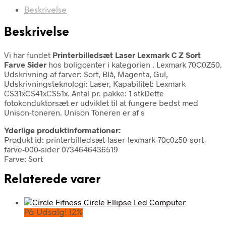
Beskrivelse
Beskrivelse
Vi har fundet
Printerbilledsæt Laser Lexmark C Z Sort
Farve Sider
hos boligcenter i kategorien
. Lexmark 70C0Z50.
Udskrivning af farver: Sort, Blå, Magenta, Gul,
Udskrivningsteknologi: Laser, Kapabilitet: Lexmark
CS31xCS41xCS51x. Antal pr. pakke: 1 stkDette
fotokonduktorsæt er udviklet til at fungere bedst med
Unison-toneren. Unison Toneren er af s
Yderlige produktinformationer:
Produkt id: printerbilledsæt-laser-lexmark-70c0z50-sort-
farve-000-sider 0734646436519
Farve: Sort
Relaterede varer
På Udsalg! 12%