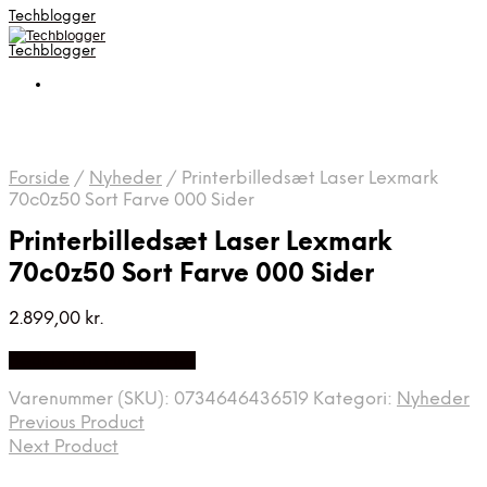
Techblogger
Techblogger
Forside
/
Nyheder
/
Printerbilledsæt Laser Lexmark
70c0z50 Sort Farve 000 Sider
Printerbilledsæt Laser Lexmark
70c0z50 Sort Farve 000 Sider
2.899,00
kr.
Bedste Pris Fundet Her
Varenummer (SKU):
0734646436519
Kategori:
Nyheder
Previous Product
Next Product