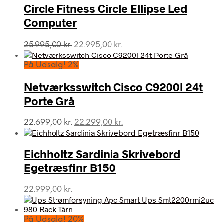
Circle Fitness Circle Ellipse Led
Computer
Den
Den
25.995,00
kr.
22.995,00
kr.
oprindelige
aktuelle
pris
pris
På Udsalg! 2%
var:
er:
25.995,00 kr..
22.995,00 kr..
Netværksswitch Cisco C9200l 24t
Porte Grå
Den
Den
22.699,00
kr.
22.299,00
kr.
oprindelige
aktuelle
pris
pris
var:
er:
Eichholtz Sardinia Skrivebord
22.699,00 kr..
22.299,00 kr..
Egetræsfinr B150
22.999,00
kr.
På Udsalg! 20%