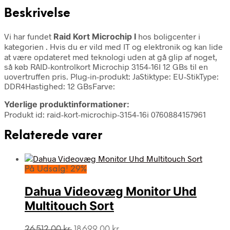
Beskrivelse
Vi har fundet
Raid Kort Microchip I
hos boligcenter i
kategorien
. Hvis du er vild med IT og elektronik og kan lide
at være opdateret med teknologi uden at gå glip af noget,
så køb RAID-kontrolkort Microchip 3154-16I 12 GBs til en
uovertruffen pris. Plug-in-produkt: JaStiktype: EU-StikType:
DDR4Hastighed: 12 GBsFarve:
Yderlige produktinformationer:
Produkt id: raid-kort-microchip-3154-16i 0760884157961
Relaterede varer
På Udsalg! 29%
Dahua Videovæg Monitor Uhd
Multitouch Sort
Den
Den
26.512,00
kr.
18.699,00
kr.