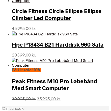
Circle Fitness Circle Ellipse Ellipse
Climber Led Computer
45.995,00
kr.
Hpe P18434 B21 Harddisk 960 Sata
20.399,00
kr.
På Udsalg! 10%
Peak Fitness M10 Pro Løbebånd
Med Smart Computer
Den
Den
39.995,00
kr.
35.995,00
kr.
oprindelige
aktuelle
© mucho.dk
pris
pris