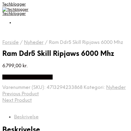
Techblogger
Techblogger
Forside
/
Nyheder
/
Ram Ddr5 Skill Ripjaws 6000 Mhz
Ram Ddr5 Skill Ripjaws 6000 Mhz
6.799,00
kr.
Bedste Pris Fundet Her
Varenummer (SKU):
4713294233868
Kategori:
Nyheder
Previous Product
Next Product
Beskrivelse
Beskrivelse