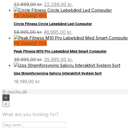
Den
Den
22.699,00
kr.
22.299,00
kr.
oprindelige
aktuelle
På Udsalg! 18%
pris
pris
var:
er:
Circle Fitness Circle Løbebånd Led Computer
22.699,00 kr..
22.299,00 kr..
Den
Den
56.995,00
kr.
46.995,00
kr.
oprindelige
aktuelle
På Udsalg! 10%
pris
pris
var:
er:
Peak Fitness M10 Pro Løbebånd Med Smart Computer
56.995,00 kr..
46.995,00 kr..
Den
Den
39.995,00
kr.
35.995,00
kr.
oprindelige
aktuelle
pris
pris
Ups Strømforsyning Salicru Interaktivt System Sort
var:
er:
18.199,00
kr.
39.995,00 kr..
35.995,00 kr..
© mucho.dk
×
×
What are you looking for?