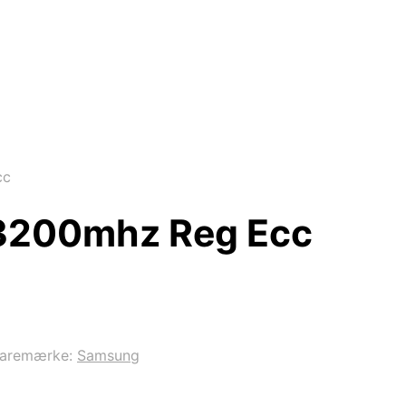
cc
3200mhz Reg Ecc
aremærke:
Samsung