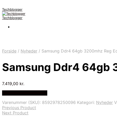
Techblogger
Techblogger
Forside
/
Nyheder
/
Samsung Ddr4 64gb 3200mhz Reg E
Samsung Ddr4 64gb 
7.419,00
kr.
Bedste Pris Fundet Her
Varenummer (SKU):
8592978250096
Kategori:
Nyheder
V
Previous Product
Next Product