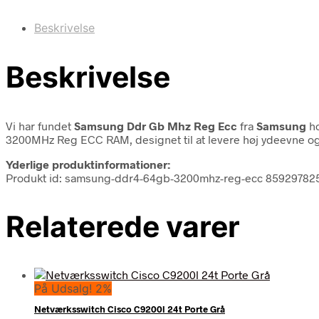
Beskrivelse
Beskrivelse
Vi har fundet
Samsung Ddr Gb Mhz Reg Ecc
fra
Samsung
ho
3200MHz Reg ECC RAM, designet til at levere høj ydeevne og 
Yderlige produktinformationer:
Produkt id: samsung-ddr4-64gb-3200mhz-reg-ecc 85929782
Relaterede varer
På Udsalg! 2%
Netværksswitch Cisco C9200l 24t Porte Grå