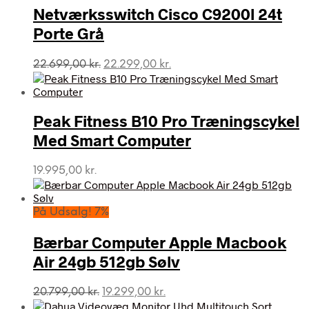
Netværksswitch Cisco C9200l 24t
Porte Grå
Den
Den
22.699,00
kr.
22.299,00
kr.
oprindelige
aktuelle
pris
pris
var:
er:
Peak Fitness B10 Pro Træningscykel
22.699,00 kr..
22.299,00 kr..
Med Smart Computer
19.995,00
kr.
På Udsalg! 7%
Bærbar Computer Apple Macbook
Air 24gb 512gb Sølv
Den
Den
20.799,00
kr.
19.299,00
kr.
oprindelige
aktuelle