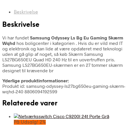
Beskrivelse
Beskrivelse
Vi har fundet
Samsung Odyssey Ls Bg Eu Gaming Skærm
Wqhd
hos boligcenter i kategorien
. Hvis du er vild med IT
og elektronik og kan lide at være opdateret med teknologi
uden at gå glip af noget, så køb Skærm Samsung
LS27BG650EU Quad HD 240 Hz til en uovertruffen pris.
Samsung LS27BG650EU-skærmen er en 27 tommer skærm
designet til krævende br
Yderlige produktinformationer:
Produkt id: samsung-odyssey-ls27bg650eu-gaming-skærm-
wqhd-240 8806094192599
Relaterede varer
På Udsalg! 2%