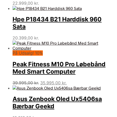
22.999,00
kr.
Hpe P18434 B21 Harddisk 960
Sata
20.399,00
kr.
På Udsalg! 10%
Peak Fitness M10 Pro Løbebånd
Med Smart Computer
Den
Den
39.995,00
kr.
35.995,00
kr.
oprindelige
aktuelle
pris
pris
Asus Zenbook Oled Ux5406sa
var:
er:
39.995,00 kr..
35.995,00 kr..
Bærbar Geekd