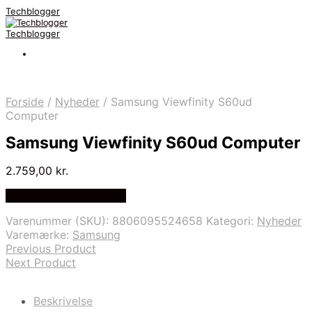
Techblogger
Techblogger
Forside
/
Nyheder
/
Samsung Viewfinity S60ud
Computer
Samsung Viewfinity S60ud Computer
2.759,00
kr.
Bedste Pris Fundet Her
Varenummer (SKU):
8806095524658
Kategori:
Nyheder
Varemærke:
Samsung
Previous Product
Next Product
Beskrivelse