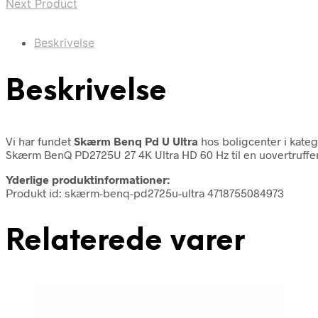
Next Product
Beskrivelse
Beskrivelse
Vi har fundet
Skærm Benq Pd U Ultra
hos boligcenter i kate
Skærm BenQ PD2725U 27 4K Ultra HD 60 Hz til en uovertruffen
Yderlige produktinformationer:
Produkt id: skærm-benq-pd2725u-ultra 4718755084973
Relaterede varer