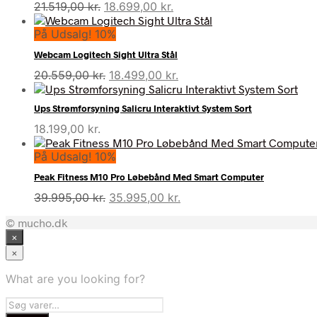
Den
Den
21.519,00
kr.
18.699,00
kr.
oprindelige
aktuelle
På Udsalg! 10%
pris
pris
var:
er:
Webcam Logitech Sight Ultra Stål
21.519,00 kr..
18.699,00 kr..
Den
Den
20.559,00
kr.
18.499,00
kr.
oprindelige
aktuelle
pris
pris
Ups Strømforsyning Salicru Interaktivt System Sort
var:
er:
18.199,00
kr.
20.559,00 kr..
18.499,00 kr..
På Udsalg! 10%
Peak Fitness M10 Pro Løbebånd Med Smart Computer
Den
Den
39.995,00
kr.
35.995,00
kr.
oprindelige
aktuelle
© mucho.dk
pris
pris
×
var:
er:
39.995,00 kr..
35.995,00 kr..
×
What are you looking for?