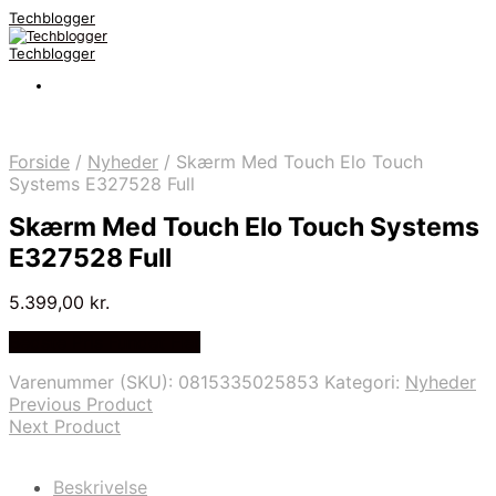
Techblogger
Techblogger
Forside
/
Nyheder
/
Skærm Med Touch Elo Touch
Systems E327528 Full
Skærm Med Touch Elo Touch Systems
E327528 Full
5.399,00
kr.
Bedste Pris Fundet Her
Varenummer (SKU):
0815335025853
Kategori:
Nyheder
Previous Product
Next Product
Beskrivelse