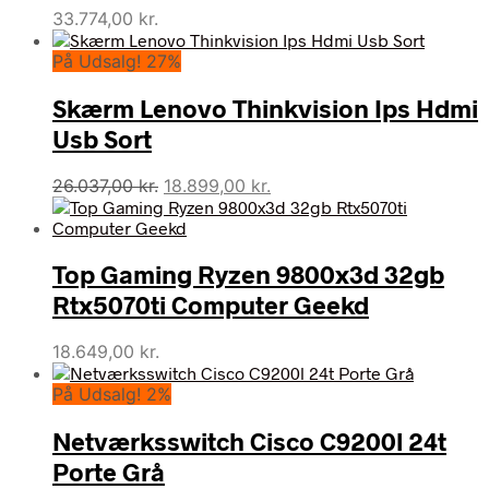
33.774,00
kr.
På Udsalg! 27%
Skærm Lenovo Thinkvision Ips Hdmi
Usb Sort
Den
Den
26.037,00
kr.
18.899,00
kr.
oprindelige
aktuelle
pris
pris
var:
er:
Top Gaming Ryzen 9800x3d 32gb
26.037,00 kr..
18.899,00 kr..
Rtx5070ti Computer Geekd
18.649,00
kr.
På Udsalg! 2%
Netværksswitch Cisco C9200l 24t
Porte Grå