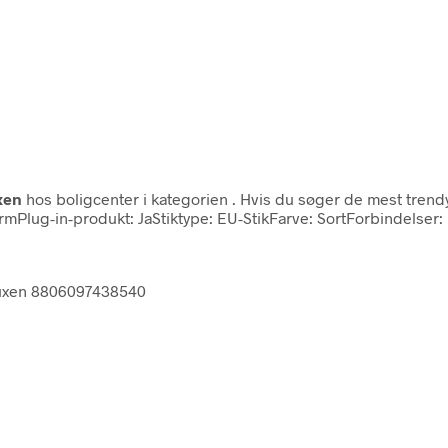
xen
hos boligcenter i kategorien
. Hvis du søger de mest tren
g-in-produkt: JaStiktype: EU-StikFarve: SortForbindelser: 
uxen 8806097438540