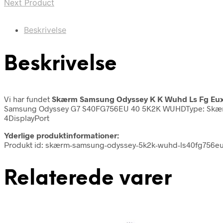
Next Product
Beskrivelse
Beskrivelse
Vi har fundet
Skærm Samsung Odyssey K K Wuhd Ls Fg Eu
Samsung Odyssey G7 S40FG756EU 40 5K2K WUHDType: SkærmPlu
4DisplayPort
Yderlige produktinformationer:
Produkt id: skærm-samsung-odyssey-5k2k-wuhd-ls40fg756e
Relaterede varer