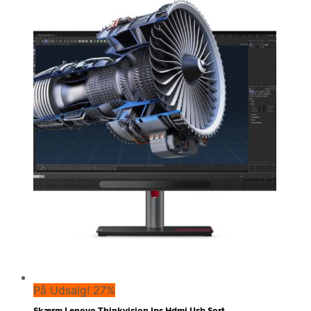
På Udsalg! 27%
Skærm Lenovo Thinkvision Ips Hdmi Usb Sort