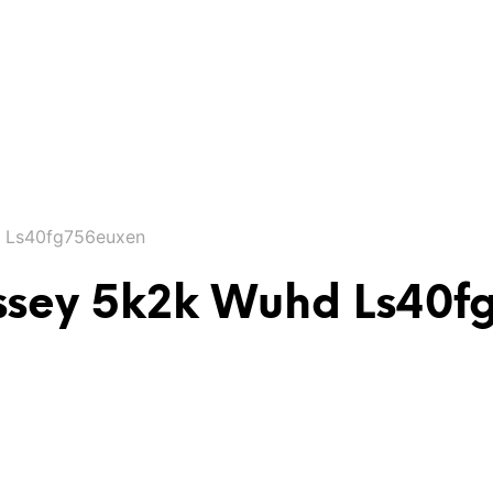
 Ls40fg756euxen
sey 5k2k Wuhd Ls40f