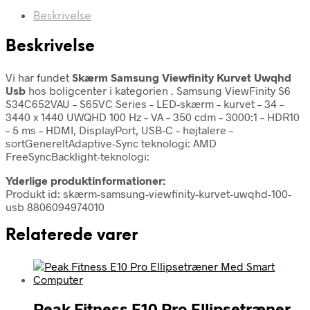
Beskrivelse
Beskrivelse
Vi har fundet
Skærm Samsung Viewfinity Kurvet Uwqhd
Usb
hos boligcenter i kategorien
. Samsung ViewFinity S6
S34C652VAU – S65VC Series – LED-skærm – kurvet – 34 –
3440 x 1440 UWQHD 100 Hz – VA – 350 cdm – 3000:1 – HDR10
– 5 ms – HDMI, DisplayPort, USB-C – højtalere –
sortGenereltAdaptive-Sync teknologi: AMD
FreeSyncBacklight-teknologi:
Yderlige produktinformationer:
Produkt id: skærm-samsung-viewfinity-kurvet-uwqhd-100-
usb 8806094974010
Relaterede varer
Peak Fitness E10 Pro Ellipsetræner