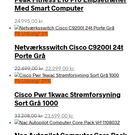
Med Smart Computer
24.995,00
kr.
På Udsalg! 2%
Netværksswitch Cisco C9200l 24t
Porte Grå
Den
Den
22.699,00
kr.
22.299,00
kr.
oprindelige
aktuelle
pris
pris
På Udsalg! 29%
var:
er:
22.699,00 kr..
22.299,00 kr..
Cisco Pwr 1kwac Strømforsyning
Sort Grå 1000
Den
Den
33.208,00
kr.
23.699,00
kr.
oprindelige
aktuelle
pris
pris
var:
er: