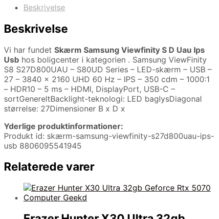
Beskrivelse
Beskrivelse
Vi har fundet
Skærm Samsung Viewfinity S D Uau Ips
Usb
hos boligcenter i kategorien
. Samsung ViewFinity
S8 S27D800UAU – S80UD Series – LED-skærm – USB –
27 – 3840 x 2160 UHD 60 Hz – IPS – 350 cdm – 1000:1
– HDR10 – 5 ms – HDMI, DisplayPort, USB-C –
sortGenereltBacklight-teknologi: LED baglysDiagonal
størrelse: 27Dimensioner B x D x
Yderlige produktinformationer:
Produkt id: skærm-samsung-viewfinity-s27d800uau-ips-
usb 8806095541945
Relaterede varer
Erazer Hunter X30 Ultra 32gb