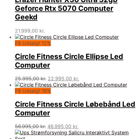
Geforce Rtx 5070 Computer
Geekd
21.999,00
kr.
På Udsalg! 12%
Circle Fitness Circle Ellipse Led
Computer
Den
Den
25.995,00
kr.
22.995,00
kr.
oprindelige
aktuelle
pris
pris
På Udsalg! 18%
var:
er:
25.995,00 kr..
22.995,00 kr..
Circle Fitness Circle Løbebånd Led
Computer
Den
Den
56.995,00
kr.
46.995,00
kr.
oprindelige
aktuelle
pris
pris