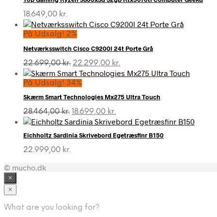
18.649,00
kr.
På Udsalg! 2%
Netværksswitch Cisco C9200l 24t Porte Grå
Den
Den
22.699,00
kr.
22.299,00
kr.
oprindelige
aktuelle
pris
pris
På Udsalg! 34%
var:
er:
Skærm Smart Technologies Mx275 Ultra Touch
22.699,00 kr..
22.299,00 kr..
Den
Den
28.464,00
kr.
18.699,00
kr.
oprindelige
aktuelle
pris
pris
Eichholtz Sardinia Skrivebord Egetræsfinr B150
var:
er:
28.464,00 kr..
18.699,00 kr..
22.999,00
kr.
© mucho.dk
×
×
What are you looking for?