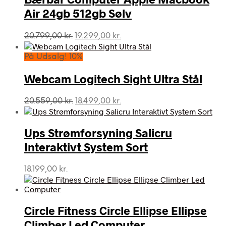
Air 24gb 512gb Sølv
Den
Den
20.799,00
kr.
19.299,00
kr.
oprindelige
aktuelle
pris
pris
På Udsalg! 10%
var:
er:
20.799,00 kr..
19.299,00 kr..
Webcam Logitech Sight Ultra Stål
Den
Den
20.559,00
kr.
18.499,00
kr.
oprindelige
aktuelle
pris
pris
var:
er:
Ups Strømforsyning Salicru
20.559,00 kr..
18.499,00 kr..
Interaktivt System Sort
18.199,00
kr.
Circle Fitness Circle Ellipse Ellipse
Climber Led Computer