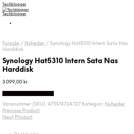
Techblogger
Techblogger
Forside
/
Nyheder
/
Synology Hat5310 Intern Sata Nas
Harddisk
Synology Hat5310 Intern Sata Nas
Harddisk
3.099,00
kr.
Bedste Pris Fundet Her
Varenummer (SKU):
4711174724727
Kategori:
Nyheder
Previous Product
Next Product