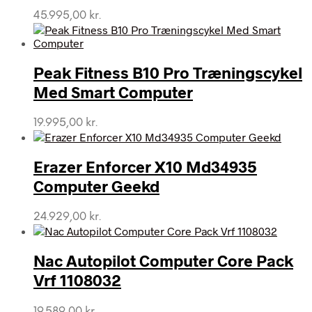
45.995,00
kr.
Peak Fitness B10 Pro Træningscykel
Med Smart Computer
19.995,00
kr.
Erazer Enforcer X10 Md34935
Computer Geekd
24.929,00
kr.
Nac Autopilot Computer Core Pack
Vrf 1108032
19.589,00
kr.