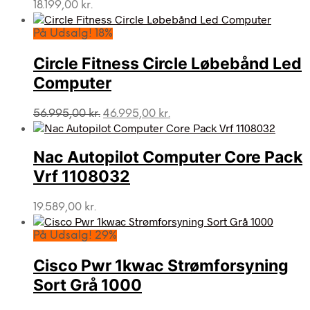
18.199,00
kr.
På Udsalg! 18%
Circle Fitness Circle Løbebånd Led
Computer
Den
Den
56.995,00
kr.
46.995,00
kr.
oprindelige
aktuelle
pris
pris
var:
er:
Nac Autopilot Computer Core Pack
56.995,00 kr..
46.995,00 kr..
Vrf 1108032
19.589,00
kr.
På Udsalg! 29%
Cisco Pwr 1kwac Strømforsyning
Sort Grå 1000