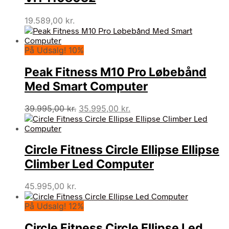
19.589,00
kr.
På Udsalg! 10%
Peak Fitness M10 Pro Løbebånd
Med Smart Computer
Den
Den
39.995,00
kr.
35.995,00
kr.
oprindelige
aktuelle
pris
pris
var:
er:
Circle Fitness Circle Ellipse Ellipse
39.995,00 kr..
35.995,00 kr..
Climber Led Computer
45.995,00
kr.
På Udsalg! 12%
Circle Fitness Circle Ellipse Led