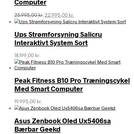
Computer
Den
Den
25.995,00
kr.
22.995,00
kr.
oprindelige
aktuelle
pris
pris
var:
er:
Ups Strømforsyning Salicru
25.995,00 kr..
22.995,00 kr..
Interaktivt System Sort
18.199,00
kr.
Peak Fitness B10 Pro Træningscykel
Med Smart Computer
19.995,00
kr.
Asus Zenbook Oled Ux5406sa
Bærbar Geekd