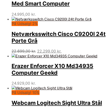
Med Smart Computer
24.995,00
kr.
På Udsalg! 2%
Netværksswitch Cisco C9200l 24t
Porte Grå
Den
Den
22.699,00
kr.
22.299,00
kr.
oprindelige
aktuelle
pris
pris
Erazer Enforcer X10 Md34935
var:
er:
22.699,00 kr..
22.299,00 kr..
Computer Geekd
24.929,00
kr.
På Udsalg! 10%
Webcam Logitech Sight Ultra Stål