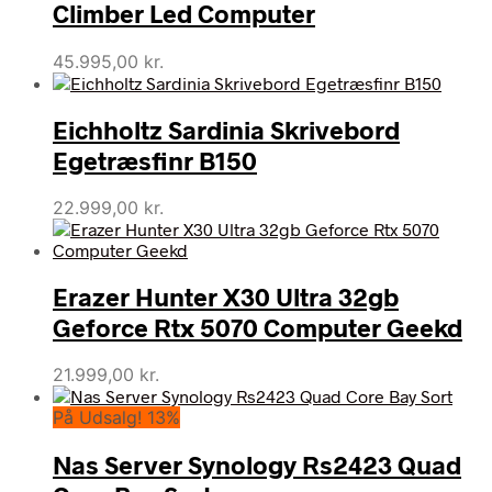
Climber Led Computer
45.995,00
kr.
Eichholtz Sardinia Skrivebord
Egetræsfinr B150
22.999,00
kr.
Erazer Hunter X30 Ultra 32gb
Geforce Rtx 5070 Computer Geekd
21.999,00
kr.
På Udsalg! 13%
Nas Server Synology Rs2423 Quad