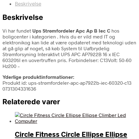
Beskrivelse
Beskrivelse
Vi har fundet
Ups Strømfordeler Apc Ap B Iec C
hos
boligcenter i kategorien
. Hvis du er vild med IT og
elektronikog kan lide at være opdateret med teknologi uden
at gå glip af noget, så køb System til Uafbrydelig
Strømforsyning Interaktivt UPS APC AP7922B 16 x IEC
60320til en uovertruffen pris. Forbindelser: C13Volt: 50-60
Hz200 –
Yderlige produktinformationer:
Produkt id: ups-strømfordeler-apc-ap7922b-iec-60320-c13
0731304331636
Relaterede varer
Circle Fitness Circle Ellipse Ellipse