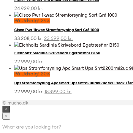
24.929,00
kr.
På Udsalg! 29%
Cisco Pwr 1kwac Strømforsyning Sort Grå 1000
Den
Den
33.208,00
kr.
23.699,00
kr.
oprindelige
aktuelle
pris
pris
Eichholtz Sardinia Skrivebord Egetræsfinr B150
var:
er:
33.208,00 kr..
23.699,00 kr..
22.999,00
kr.
På Udsalg! 20%
Ups Strømforsyning Apc Smart Ups Smt2200rmi2uc 980 Rack Tår
Den
Den
22.999,00
kr.
18.399,00
kr.
oprindelige
aktuelle
© mucho.dk
pris
pris
var:
er:
×
22.999,00 kr..
18.399,00 kr..
×
What are you looking for?