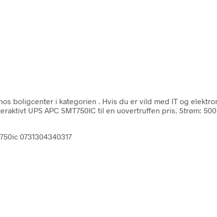
hos boligcenter i kategorien
. Hvis du er vild med IT og elektr
Interaktivt UPS APC SMT750IC til en uovertruffen pris. Strøm: 
t750ic 0731304340317