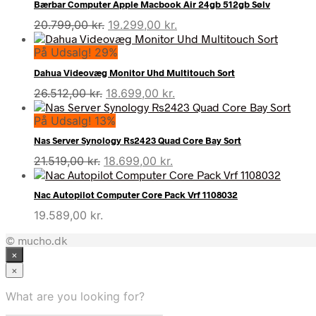
Bærbar Computer Apple Macbook Air 24gb 512gb Sølv
Den
Den
20.799,00
kr.
19.299,00
kr.
oprindelige
aktuelle
På Udsalg! 29%
pris
pris
var:
er:
Dahua Videovæg Monitor Uhd Multitouch Sort
20.799,00 kr..
19.299,00 kr..
Den
Den
26.512,00
kr.
18.699,00
kr.
oprindelige
aktuelle
På Udsalg! 13%
pris
pris
var:
er:
Nas Server Synology Rs2423 Quad Core Bay Sort
26.512,00 kr..
18.699,00 kr..
Den
Den
21.519,00
kr.
18.699,00
kr.
oprindelige
aktuelle
pris
pris
Nac Autopilot Computer Core Pack Vrf 1108032
var:
er:
19.589,00
kr.
21.519,00 kr..
18.699,00 kr..
© mucho.dk
×
×
What are you looking for?