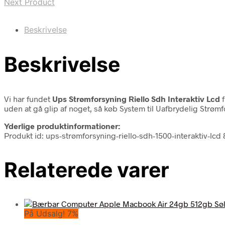
Next Product
Beskrivelse
Beskrivelse
Vi har fundet
Ups Strømforsyning Riello Sdh Interaktiv Lcd
f
uden at gå glip af noget, så køb System til Uafbrydelig Strøm
Yderlige produktinformationer:
Produkt id: ups-strømforsyning-riello-sdh-1500-interaktiv-lc
Relaterede varer
På Udsalg! 7%