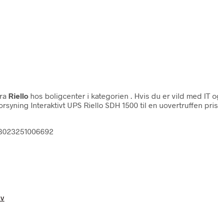
ra
Riello
hos boligcenter i kategorien
. Hvis du er vild med IT 
forsyning Interaktivt UPS Riello SDH 1500 til en uovertruffen pr
d 8023251006692