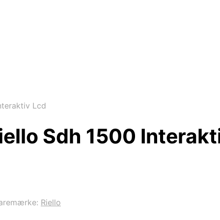
teraktiv Lcd
ello Sdh 1500 Interakt
aremærke:
Riello