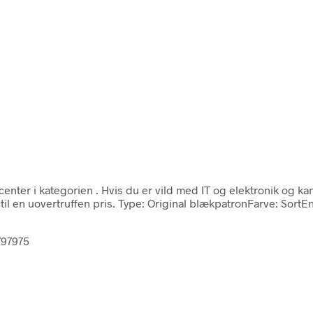
center i kategorien
. Hvis du er vild med IT og elektronik og k
til en uovertruffen pris. Type: Original blækpatronFarve: Sor
797975