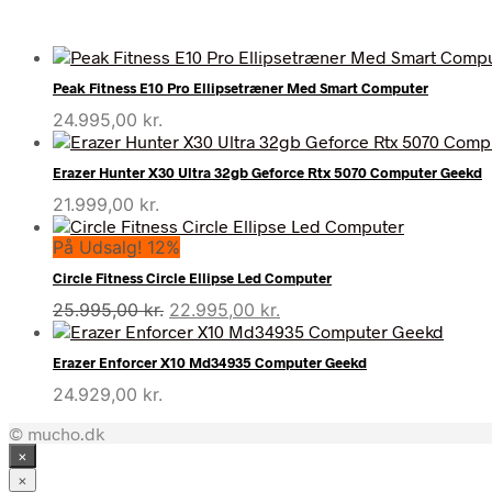
Peak Fitness E10 Pro Ellipsetræner Med Smart Computer
24.995,00
kr.
Erazer Hunter X30 Ultra 32gb Geforce Rtx 5070 Computer Geekd
21.999,00
kr.
På Udsalg! 12%
Circle Fitness Circle Ellipse Led Computer
Den
Den
25.995,00
kr.
22.995,00
kr.
oprindelige
aktuelle
pris
pris
Erazer Enforcer X10 Md34935 Computer Geekd
var:
er:
24.929,00
kr.
25.995,00 kr..
22.995,00 kr..
© mucho.dk
×
×