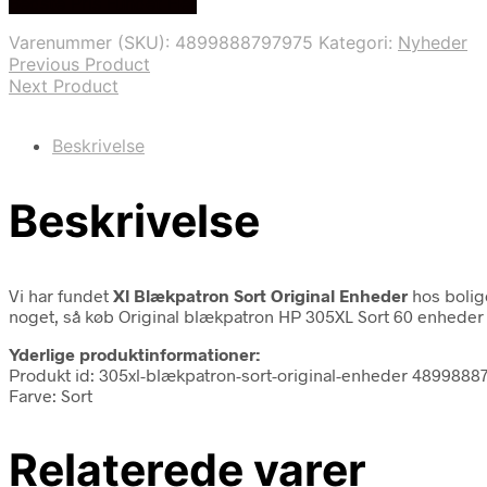
Bedste Pris Fundet Her
pris
pris
var:
er:
Varenummer (SKU):
4899888797975
Kategori:
Nyheder
13.512,00 kr..
11.699,00 kr..
Previous Product
Next Product
Beskrivelse
Beskrivelse
Vi har fundet
Xl Blækpatron Sort Original Enheder
hos bolig
noget, så køb Original blækpatron HP 305XL Sort 60 enheder 
Yderlige produktinformationer:
Produkt id: 305xl-blækpatron-sort-original-enheder 4899888
Farve: Sort
Relaterede varer