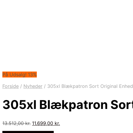
På Udsalg! 13%
Forside
/
Nyheder
/
305xl Blækpatron Sort Original Enhed
305xl Blækpatron Sort
Den
Den
13.512,00
kr.
11.699,00
kr.
oprindelige
aktuelle