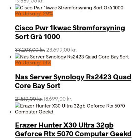
19.589,00
kr.
På Udsalg! 29%
Cisco Pwr 1kwac Strømforsyning
Sort Grå 1000
Den
Den
33.208,00
kr.
23.699,00
kr.
oprindelige
aktuelle
pris
pris
På Udsalg! 13%
var:
er:
33.208,00 kr..
23.699,00 kr..
Nas Server Synology Rs2423 Quad
Core Bay Sort
Den
Den
21.519,00
kr.
18.699,00
kr.
oprindelige
aktuelle
pris
pris
var:
er:
Erazer Hunter X30 Ultra 32gb
21.519,00 kr..
18.699,00 kr..
Geforce Rtx 5070 Computer Geekd