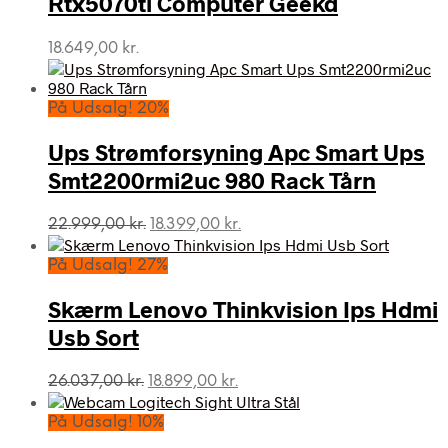
Rtx5070ti Computer Geekd
18.649,00
kr.
På Udsalg! 20%
Ups Strømforsyning Apc Smart Ups
Smt2200rmi2uc 980 Rack Tårn
Den
Den
22.999,00
kr.
18.399,00
kr.
oprindelige
aktuelle
pris
pris
På Udsalg! 27%
var:
er:
22.999,00 kr..
18.399,00 kr..
Skærm Lenovo Thinkvision Ips Hdmi
Usb Sort
Den
Den
26.037,00
kr.
18.899,00
kr.
oprindelige
aktuelle
pris
pris
På Udsalg! 10%
var:
er: