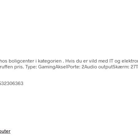
hos boligcenter i kategorien
. Hvis du er vild med IT og elektr
rtruffen pris. Type: GamingAkselPorte: 2Audio outputSkærm: 
97532306363