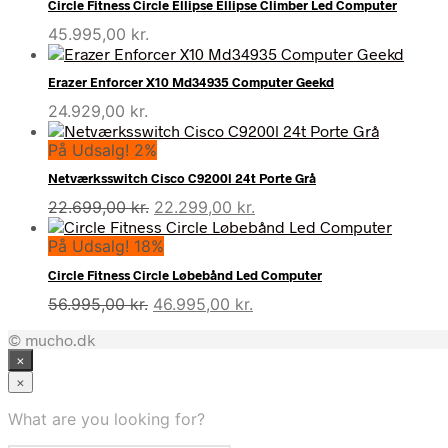
Circle Fitness Circle Ellipse Ellipse Climber Led Computer
45.995,00
kr.
Erazer Enforcer X10 Md34935 Computer Geekd
24.929,00
kr.
På Udsalg! 2%
Netværksswitch Cisco C9200l 24t Porte Grå
Den
Den
22.699,00
kr.
22.299,00
kr.
oprindelige
aktuelle
På Udsalg! 18%
pris
pris
var:
er:
Circle Fitness Circle Løbebånd Led Computer
22.699,00 kr..
22.299,00 kr..
Den
Den
56.995,00
kr.
46.995,00
kr.
oprindelige
aktuelle
© mucho.dk
pris
pris
×
var:
er:
56.995,00 kr..
46.995,00 kr..
×
What are you looking for?