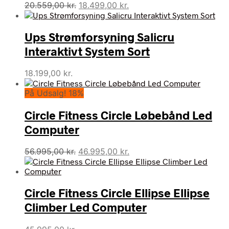
Den
Den
20.559,00
kr.
18.499,00
kr.
oprindelige
aktuelle
pris
pris
Ups Strømforsyning Salicru
var:
er:
20.559,00 kr..
18.499,00 kr..
Interaktivt System Sort
18.199,00
kr.
På Udsalg! 18%
Circle Fitness Circle Løbebånd Led
Computer
Den
Den
56.995,00
kr.
46.995,00
kr.
oprindelige
aktuelle
pris
pris
var:
er:
Circle Fitness Circle Ellipse Ellipse
56.995,00 kr..
46.995,00 kr..
Climber Led Computer