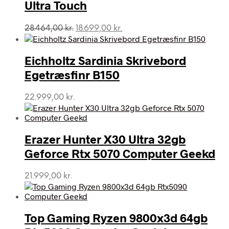
Ultra Touch
Den
Den
28.464,00
kr.
18.699,00
kr.
oprindelige
aktuelle
pris
pris
var:
er:
Eichholtz Sardinia Skrivebord
28.464,00 kr..
18.699,00 kr..
Egetræsfinr B150
22.999,00
kr.
Erazer Hunter X30 Ultra 32gb
Geforce Rtx 5070 Computer Geekd
21.999,00
kr.
Top Gaming Ryzen 9800x3d 64gb