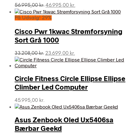
Den
Den
56.995,00
kr.
46.995,00
kr.
oprindelige
aktuelle
pris
pris
På Udsalg! 29%
var:
er:
56.995,00 kr..
46.995,00 kr..
Cisco Pwr 1kwac Strømforsyning
Sort Grå 1000
Den
Den
33.208,00
kr.
23.699,00
kr.
oprindelige
aktuelle
pris
pris
var:
er:
Circle Fitness Circle Ellipse Ellipse
33.208,00 kr..
23.699,00 kr..
Climber Led Computer
45.995,00
kr.
Asus Zenbook Oled Ux5406sa
Bærbar Geekd