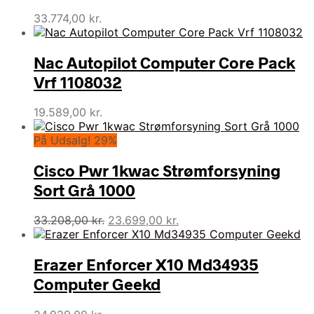
33.774,00
kr.
Nac Autopilot Computer Core Pack
Vrf 1108032
19.589,00
kr.
På Udsalg! 29%
Cisco Pwr 1kwac Strømforsyning
Sort Grå 1000
Den
Den
33.208,00
kr.
23.699,00
kr.
oprindelige
aktuelle
pris
pris
var:
er:
Erazer Enforcer X10 Md34935
33.208,00 kr..
23.699,00 kr..
Computer Geekd