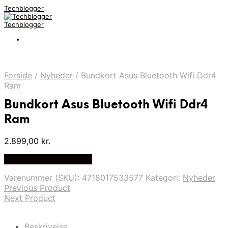
Techblogger
Techblogger
Forside
/
Nyheder
/
Bundkort Asus Bluetooth Wifi Ddr4
Ram
Bundkort Asus Bluetooth Wifi Ddr4
Ram
2.899,00
kr.
Bedste Pris Fundet Her
Varenummer (SKU):
4718017533577
Kategori:
Nyheder
Previous Product
Next Product
Beskrivelse