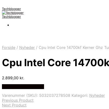
Techblogger
Techblogger
Forside
/
Nyheder
/
Cpu Intel Core 14700kf Kerner Ghz T
Cpu Intel Core 14700
2.899,00
kr.
Bedste Pris Fundet Her
Varenummer (SKU):
5032037278508
Kategori:
Nyheder
Previous Product
Next Product