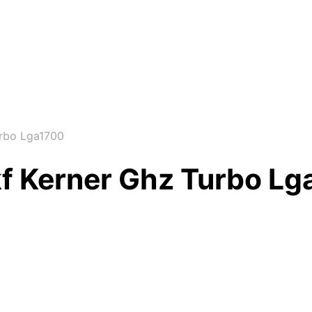
urbo Lga1700
kf Kerner Ghz Turbo L