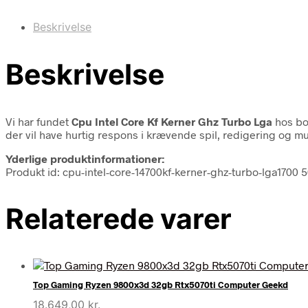
Beskrivelse
Beskrivelse
Vi har fundet
Cpu Intel Core Kf Kerner Ghz Turbo Lga
hos bo
der vil have hurtig respons i krævende spil, redigering og mu
Yderlige produktinformationer:
Produkt id: cpu-intel-core-14700kf-kerner-ghz-turbo-lga1700
Relaterede varer
Top Gaming Ryzen 9800x3d 32gb Rtx5070ti Computer Geekd
18.649,00
kr.