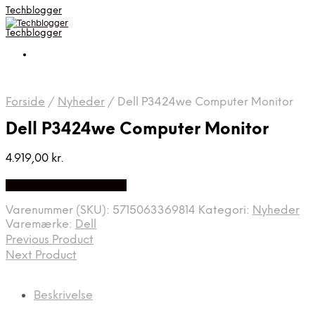
Techblogger
Techblogger
Forside
/
Nyheder
/
Dell P3424we Computer Monitor
Dell P3424we Computer Monitor
4.919,00
kr.
Bedste Pris Fundet Her
Varenummer (SKU):
5715063369814
Kategori:
Nyheder
Varemærke:
Dell
Previous Product
Next Product
Beskrivelse