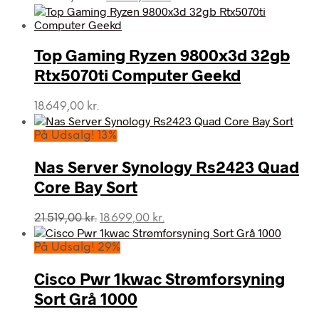
oprindelige
aktuelle
pris
pris
var:
er:
Top Gaming Ryzen 9800x3d 32gb
20.559,00 kr..
18.499,00 kr..
Rtx5070ti Computer Geekd
18.649,00
kr.
På Udsalg! 13%
Nas Server Synology Rs2423 Quad
Core Bay Sort
Den
Den
21.519,00
kr.
18.699,00
kr.
oprindelige
aktuelle
pris
pris
På Udsalg! 29%
var:
er:
21.519,00 kr..
18.699,00 kr..
Cisco Pwr 1kwac Strømforsyning
Sort Grå 1000