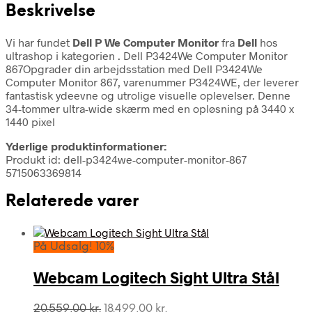
Beskrivelse
Vi har fundet
Dell P We Computer Monitor
fra
Dell
hos
ultrashop i kategorien
. Dell P3424We Computer Monitor
867Opgrader din arbejdsstation med Dell P3424We
Computer Monitor 867, varenummer P3424WE, der leverer
fantastisk ydeevne og utrolige visuelle oplevelser. Denne
34-tommer ultra-wide skærm med en opløsning på 3440 x
1440 pixel
Yderlige produktinformationer:
Produkt id: dell-p3424we-computer-monitor-867
5715063369814
Relaterede varer
På Udsalg! 10%
Webcam Logitech Sight Ultra Stål
Den
Den
20.559,00
kr.
18.499,00
kr.