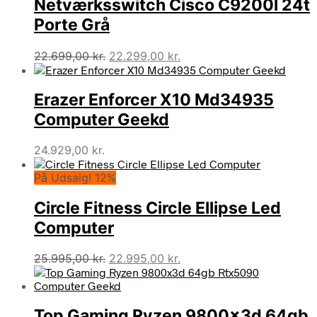
Netværksswitch Cisco C9200l 24t
Porte Grå
Den
Den
22.699,00
kr.
22.299,00
kr.
oprindelige
aktuelle
pris
pris
Erazer Enforcer X10 Md34935
var:
er:
22.699,00 kr..
22.299,00 kr..
Computer Geekd
24.929,00
kr.
På Udsalg! 12%
Circle Fitness Circle Ellipse Led
Computer
Den
Den
25.995,00
kr.
22.995,00
kr.
oprindelige
aktuelle
pris
pris
var:
er:
Top Gaming Ryzen 9800x3d 64gb
25.995,00 kr..
22.995,00 kr..