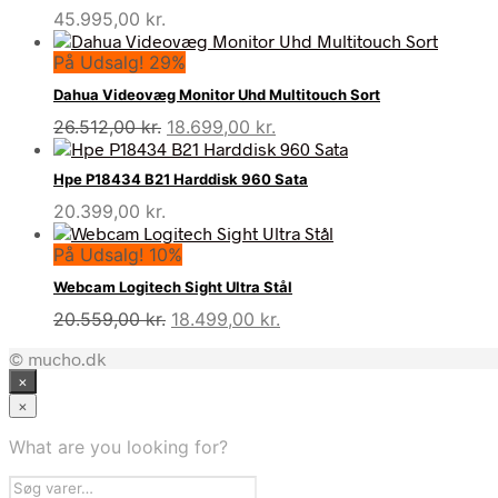
45.995,00
kr.
På Udsalg! 29%
Dahua Videovæg Monitor Uhd Multitouch Sort
Den
Den
26.512,00
kr.
18.699,00
kr.
oprindelige
aktuelle
pris
pris
Hpe P18434 B21 Harddisk 960 Sata
var:
er:
20.399,00
kr.
26.512,00 kr..
18.699,00 kr..
På Udsalg! 10%
Webcam Logitech Sight Ultra Stål
Den
Den
20.559,00
kr.
18.499,00
kr.
oprindelige
aktuelle
© mucho.dk
pris
pris
×
var:
er:
20.559,00 kr..
18.499,00 kr..
×
What are you looking for?