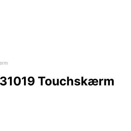
kærm
331019 Touchskærm