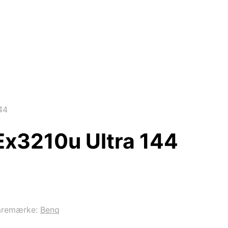
44
x3210u Ultra 144
aremærke:
Benq