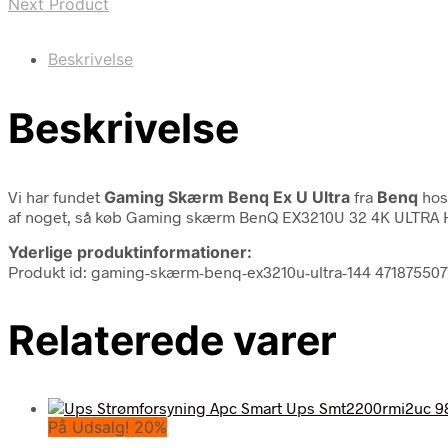
Next Product
Beskrivelse
Beskrivelse
Vi har fundet
Gaming Skærm Benq Ex U Ultra
fra
Benq
hos 
af noget, så køb Gaming skærm BenQ EX3210U 32 4K ULTRA HD 
Yderlige produktinformationer:
Produkt id: gaming-skærm-benq-ex3210u-ultra-144 47187550
Relaterede varer
På Udsalg! 20%