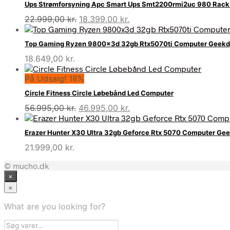
Ups Strømforsyning Apc Smart Ups Smt2200rmi2uc 980 Rack
Den
Den
22.999,00
kr.
18.399,00
kr.
oprindelige
aktuelle
pris
pris
Top Gaming Ryzen 9800x3d 32gb Rtx5070ti Computer Geekd
var:
er:
18.649,00
kr.
22.999,00 kr..
18.399,00 kr..
På Udsalg! 18%
Circle Fitness Circle Løbebånd Led Computer
Den
Den
56.995,00
kr.
46.995,00
kr.
oprindelige
aktuelle
pris
pris
Erazer Hunter X30 Ultra 32gb Geforce Rtx 5070 Computer Ge
var:
er:
21.999,00
kr.
56.995,00 kr..
46.995,00 kr..
© mucho.dk
×
×
What are you looking for?