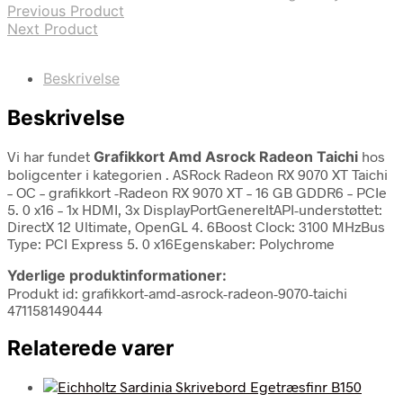
Previous Product
Next Product
Beskrivelse
Beskrivelse
Vi har fundet
Grafikkort Amd Asrock Radeon Taichi
hos
boligcenter i kategorien
. ASRock Radeon RX 9070 XT Taichi
– OC – grafikkort -Radeon RX 9070 XT – 16 GB GDDR6 – PCIe
5. 0 x16 – 1x HDMI, 3x DisplayPortGenereltAPI-understøttet:
DirectX 12 Ultimate, OpenGL 4. 6Boost Clock: 3100 MHzBus
Type: PCI Express 5. 0 x16Egenskaber: Polychrome
Yderlige produktinformationer:
Produkt id: grafikkort-amd-asrock-radeon-9070-taichi
4711581490444
Relaterede varer