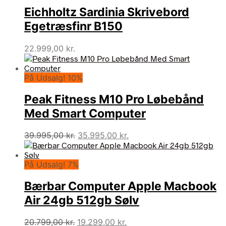
Eichholtz Sardinia Skrivebord
Egetræsfinr B150
22.999,00
kr.
På Udsalg! 10%
Peak Fitness M10 Pro Løbebånd
Med Smart Computer
Den
Den
39.995,00
kr.
35.995,00
kr.
oprindelige
aktuelle
pris
pris
På Udsalg! 7%
var:
er:
39.995,00 kr..
35.995,00 kr..
Bærbar Computer Apple Macbook
Air 24gb 512gb Sølv
Den
Den
20.799,00
kr.
19.299,00
kr.