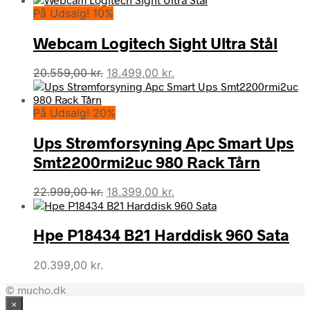
På Udsalg! 10%
Webcam Logitech Sight Ultra Stål
Den
Den
20.559,00
kr.
18.499,00
kr.
oprindelige
aktuelle
pris
pris
På Udsalg! 20%
var:
er:
20.559,00 kr..
18.499,00 kr..
Ups Strømforsyning Apc Smart Ups
Smt2200rmi2uc 980 Rack Tårn
Den
Den
22.999,00
kr.
18.399,00
kr.
oprindelige
aktuelle
pris
pris
Hpe P18434 B21 Harddisk 960 Sata
var:
er:
22.999,00 kr..
18.399,00 kr..
20.399,00
kr.
© mucho.dk
×