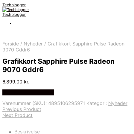
Techblogger
Techblogger
Forside
/
Nyheder
/
Grafikkort Sapphire Pulse Radeon
9070 Gddr6
Grafikkort Sapphire Pulse Radeon
9070 Gddr6
6.899,00
kr.
Bedste Pris Fundet Her
Varenummer (SKU):
4895106295971
Kategori:
Nyheder
Previous Product
Next Product
Beskrivelse