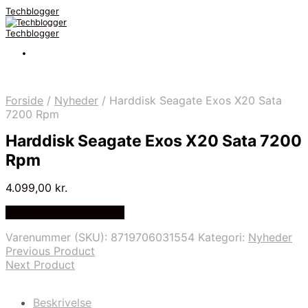
Techblogger
Techblogger
Forside
/
Nyheder
/
Harddisk Seagate Exos X20 Sata
7200 Rpm
Harddisk Seagate Exos X20 Sata 7200
Rpm
4.099,00
kr.
Bedste Pris Fundet Her
Varenummer (SKU):
8719706031554
Kategori:
Nyheder
Previous Product
Next Product
Beskrivelse