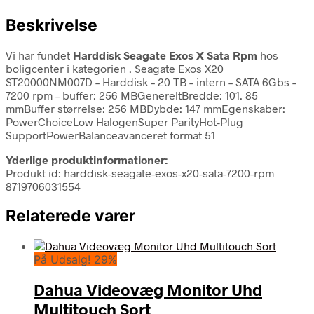
Beskrivelse
Vi har fundet
Harddisk Seagate Exos X Sata Rpm
hos
boligcenter i kategorien
. Seagate Exos X20
ST20000NM007D – Harddisk – 20 TB – intern – SATA 6Gbs –
7200 rpm – buffer: 256 MBGenereltBredde: 101. 85
mmBuffer størrelse: 256 MBDybde: 147 mmEgenskaber:
PowerChoiceLow HalogenSuper ParityHot-Plug
SupportPowerBalanceavanceret format 51
Yderlige produktinformationer:
Produkt id: harddisk-seagate-exos-x20-sata-7200-rpm
8719706031554
Relaterede varer
På Udsalg! 29%
Dahua Videovæg Monitor Uhd
Multitouch Sort