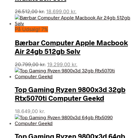
Den
Den
26.512,00
kr.
18.699,00
kr.
oprindelige
aktuelle
pris
pris
På Udsalg! 7%
var:
er:
26.512,00 kr..
18.699,00 kr..
Bærbar Computer Apple Macbook
Air 24gb 512gb Sølv
Den
Den
20.799,00
kr.
19.299,00
kr.
oprindelige
aktuelle
pris
pris
var:
er:
Top Gaming Ryzen 9800x3d 32gb
20.799,00 kr..
19.299,00 kr..
Rtx5070ti Computer Geekd
18.649,00
kr.
Top Gaming Ryzen 9800x3d 64gb