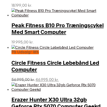
18.199,00
kr.
Peak Fitness B10 Pro Træningscykel
Med Smart Computer
19.995,00
kr.
På Udsalg! 18%
Circle Fitness Circle Løbebånd Led
Computer
Den
Den
56.995,00
kr.
46.995,00
kr.
oprindelige
aktuelle
pris
pris
var:
er:
Erazer Hunter X30 Ultra 32gb
56.995,00 kr..
46.995,00 kr..
Geforce Rtx 5070 Computer Geekd